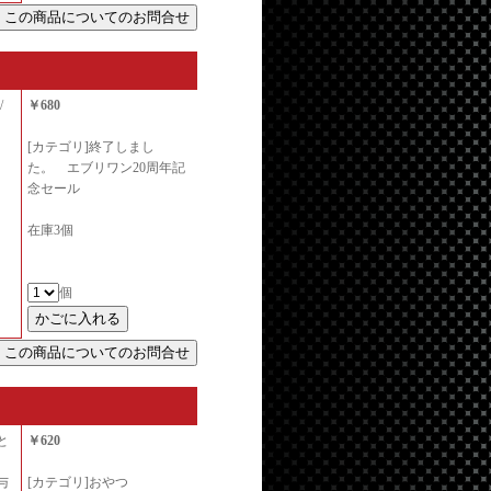
/
￥680
[カテゴリ]終了しまし
た。 エブリワン20周年記
念セール
在庫3個
個
と
￥620
与
[カテゴリ]おやつ