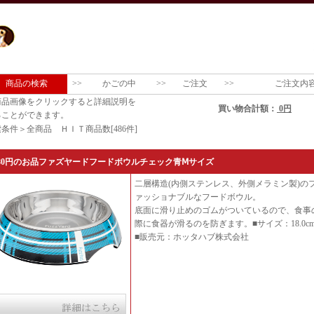
商品の検索
>>
かごの中
>>
ご注文
>>
ご注文内
商品画像をクリックすると詳細説明を
買い物合計額：
0円
ることができます。
条件＞全商品 ＨＩＴ商品数[486件]
080円のお品ファズヤードフードボウルチェック青Ⅿサイズ
二層構造(内側ステンレス、外側メラミン製)の
ァッショナブルなフードボウル。
底面に滑り止めのゴムがついているので、食事
際に食器が滑るのを防ぎます。■サイズ：18.0
■販売元：ホッタハブ株式会社