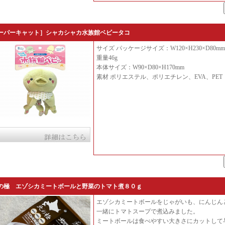
ーパーキャット］シャカシャカ水族館ベビータコ
サイズ パッケージサイズ：W120×H230×D80mm
重量46g
本体サイズ：W90×D80×H170mm
素材 ポリエステル、ポリエチレン、EVA、PET
の極 エゾシカミートボールと野菜のトマト煮８０ｇ
エゾシカミートボールをじゃがいも、にんじん
一緒にトマトスープで煮込みました。
ミートボールは食べやすい大きさにカットして