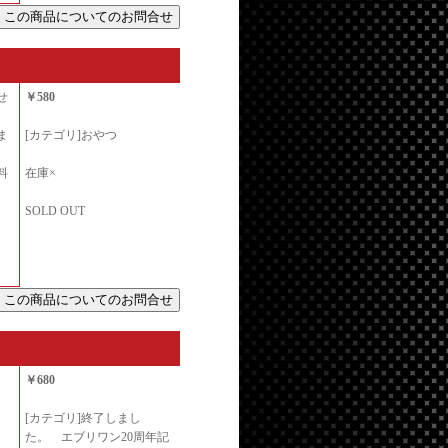
せ
￥580
ま
[カテゴリ]おやつ
料
在庫×
SOLD OUT
￥680
[カテゴリ]終了しまし
た。 エブリワン20周年記