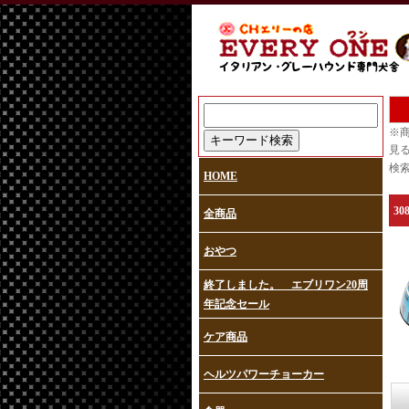
※
見
検索
HOME
3
全商品
おやつ
終了しました。 エブリワン20周
年記念セール
ケア商品
ヘルツパワーチョーカー