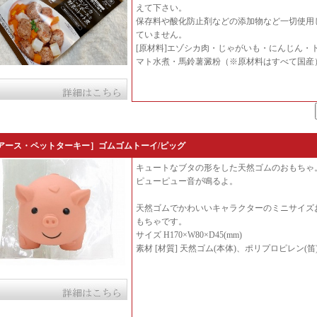
えて下さい。
保存料や酸化防止剤などの添加物など一切使用
ていません。
[原材料]エゾシカ肉・じゃがいも・にんじん・
マト水煮・馬鈴薯澱粉（※原材料はすべて国産
アース・ペットターキー］ゴムゴムトーイ/ピッグ
キュートなブタの形をした天然ゴムのおもちゃ
ピューピュー音が鳴るよ。
天然ゴムでかわいいキャラクターのミニサイズ
もちゃです。
サイズ H170×W80×D45(mm)
素材 [材質] 天然ゴム(本体)、ポリプロピレン(笛