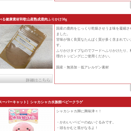
べる健康素材和歌山産熟成鹿肉ふりかけ30g
国産の鹿肉をじっくり乾燥させうま味を凝縮さ
ました。
甘味が強く良質なたんぱく質が多く含まれてい
す。
ふりかけタイプなのでフードへふりかけたり、
理のトッピングにご使用ください。
国産・無添加・低アレルゲン素材
スーパーキャット］シャカシャカ水族館ベビークラゲ
シャカシャカ脚に興味津々！
・かわいいベビーのぬいぐるみです。
・頭をかむと笛がなるよ！