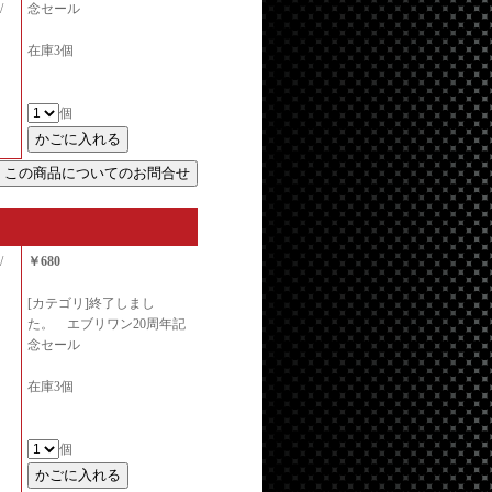
/
念セール
在庫3個
個
/
￥680
[カテゴリ]終了しまし
た。 エブリワン20周年記
念セール
在庫3個
個