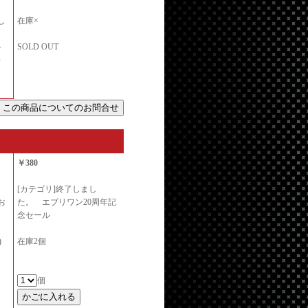
し
在庫×
ト
SOLD OUT
）
。
￥380
[カテゴリ]終了しまし
お
た。 エブリワン20周年記
念セール
)
在庫2個
個