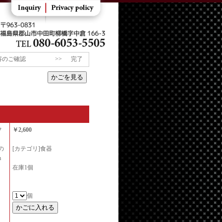
容のご確認
>>
完了
フ
￥2,600
の
[カテゴリ]食器
cm
在庫1個
個