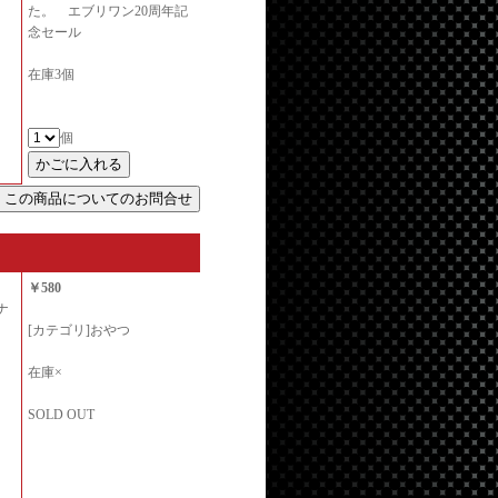
た。 エブリワン20周年記
念セール
在庫3個
個
￥580
ナ
[カテゴリ]おやつ
在庫×
SOLD OUT