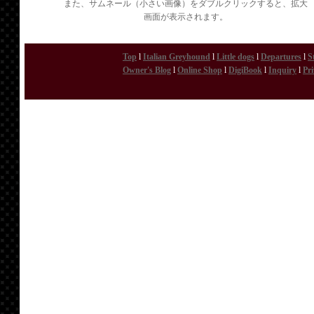
また、サムネール（小さい画像）をダブルクリックすると、拡大
画面が表示されます。
Top
l
Italian Greyhound
l
Little dogs
l
Departures
l
S
Owner's Blog
l
Online Shop
l
DigiBook
l
Inquiry
l
Pri